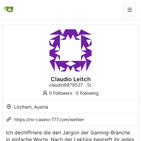
Claudio Leitch
claudio9879527
0 Followers
·
0 Following
Litzlham, Austria
https://nv-casino-777.com/wetten
Ich dechiffriere die den Jargon der Gaming-Branche
in einfache Worte. Nach der Lektüre begreift ihr jedes